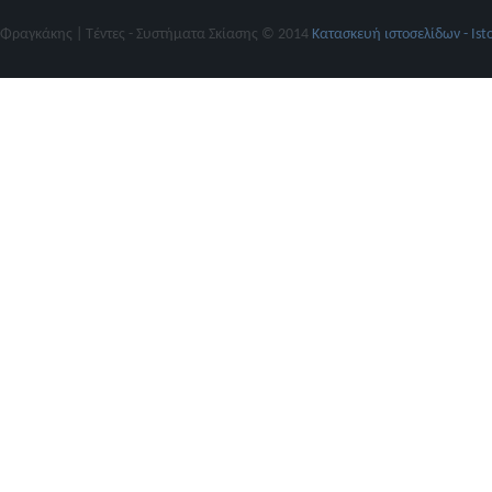
Φραγκάκης | Τέντες - Συστήματα Σκίασης © 2014
Κατασκευή ιστοσελίδων - Ist