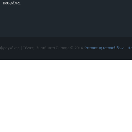
Κουφάλια.
Φραγκάκης | Τέντες - Συστήματα Σκίασης © 2014
Κατασκευή ιστοσελίδων - Ist