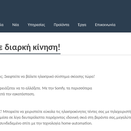
ία
Νέα
Υπηρεσίες
Προϊόντα
Έργα
Επικοινωνία
ε διαρκή κίνηση!
ς; Σκεφτείτε να βάλετε ηλεκτρικό σύστημα σκίασης τώρα!
ρειάζεται να το αλλάξετε. Με την Somfy, τα περισσότερα
ετά την εγκατάσταση.
 Μπορείτε να χειριστείτε εύκολα τις ηλεκτροκίνητες τέντες σας με τηλεχειριστή
 μέσα σε λίγα δευτερόλεπτα παρέχοντας ιδανική σκιά στη βεράντα σας,μεγαλύτ
συνδεδεμένο σπίτι με την τεχνολογία home-automation.